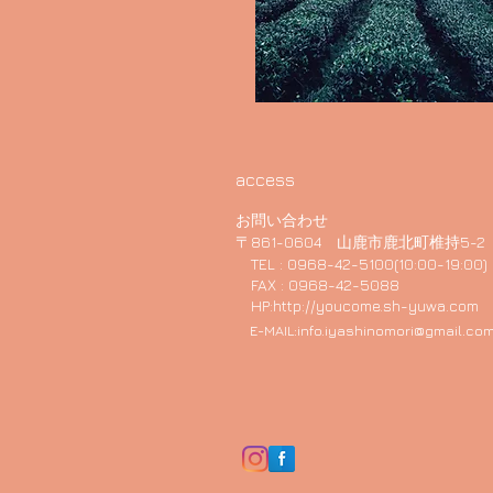
access
お問い合わせ
〒861-0604 山鹿市鹿北町椎持5-2
TEL : 0968-42-5100(10:00-19:00)
FAX : 0968-42-5088
HP:
http://youcome.sh-yuwa.com
E-MAIL:
info.iyashinomori@gmail.co