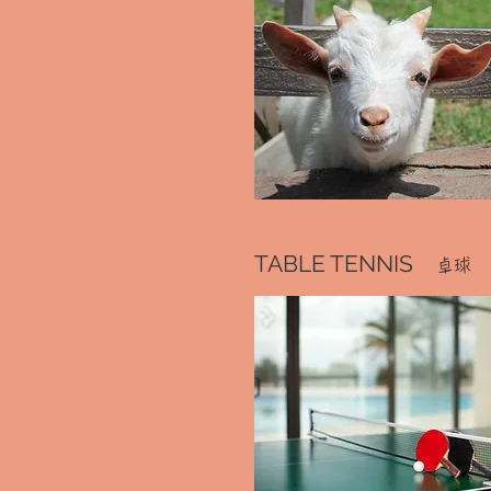
TABLE TENNIS
卓球